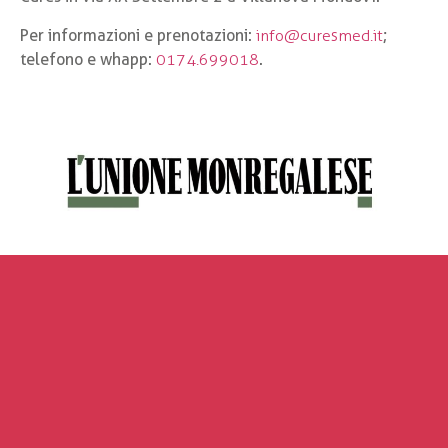
Per informazioni e prenotazioni:
info@curesmed.it
;
telefono e whapp:
0174.699018
.