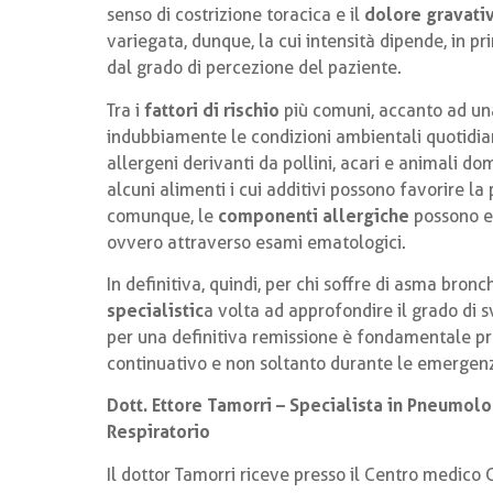
senso di costrizione toracica e il
dolore gravativ
variegata, dunque, la cui intensità dipende, in pr
dal grado di percezione del paziente.
Tra i
fattori di rischio
più comuni, accanto ad una
indubbiamente le condizioni ambientali quotidia
allergeni derivanti da pollini, acari e animali d
alcuni alimenti i cui additivi possono favorire la
comunque, le
componenti allergiche
possono es
ovvero attraverso esami ematologici.
In definitiva, quindi, per chi soffre di asma bron
specialistic
a volta ad approfondire il grado di 
per una definitiva remissione è fondamentale pra
continuativo e non soltanto durante le emergenze
Dott. Ettore Tamorri – Specialista in Pneumol
Respiratorio
Il dottor Tamorri riceve presso il Centro medico