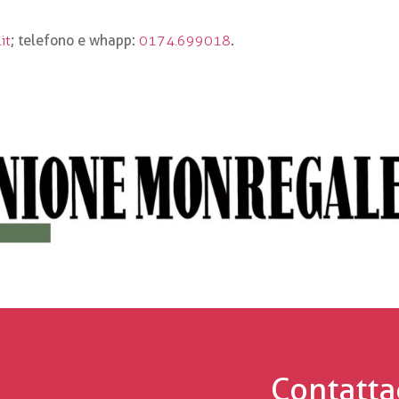
it
; telefono e whapp:
0174.699018
.
Contatta