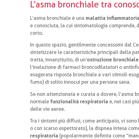
L’asma bronchiale tra conos
L’asma bronchiale è una
malattia infiammatori
e conosciuta, la cui sintomatologia comprende, di s
corto.
In questo spazio, gentilmente concessomi dal Ce
sintetizzare le caratteristiche principali della pa
tratta, innanzitutto, di un’
ostruzione bronchiale
l’inalazione di farmaci broncodilatatori o antin
esagerata risposta bronchiale a vari stimoli esog
fumo) di solito innocui per una persona sana.
Se non attenzionata e curata a dovere, l’asma b
normale
funzionalità respiratoria
e, nei casi pi
delle vie aeree.
Tra i sintomi più diffusi, come anticipato, vi sono 
o con scarso espettorato), la dispnea intesa co
respiratoria
(popolarmente definita come “mancanza