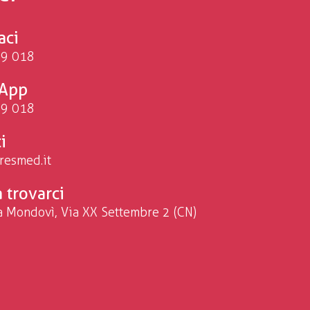
aci
9 018
App
9 018
i
resmed.it
a trovarci
a Mondovì, Via XX Settembre 2 (CN)