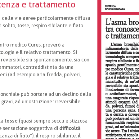
cenza e trattamento
a
delle vie aeree particolarmente diffusa
olito, tosse, respiro sibilante e fiato
ntro medico Cures, proverò a
tologia e il relativo trattamento. Si
reversibile sia spontaneamente, sia con
fiammatori, contraddistinta da una
eni (ad esempio aria fredda, polveri,
ronchiale può portare ad un declino della
ù gravi, ad un’ostruzione irreversibile
la
tosse
(quasi sempre secca e stizzosa
me sensazione soggettiva di
difficoltà
 di fiato”), il respiro sibilante, il