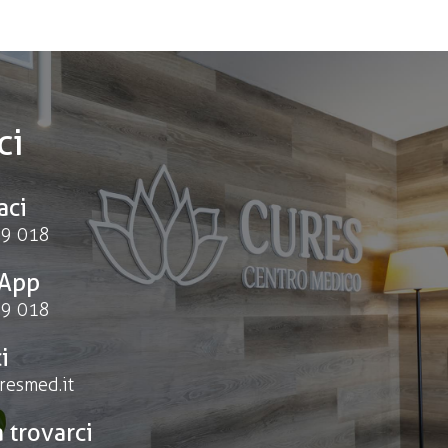
ci
aci
9 018
App
9 018
i
resmed.it
a trovarci