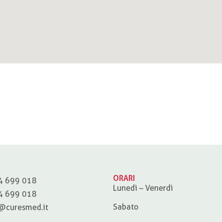
ORARI
4 699 018
Lunedì – Venerdì
4 699 018
Sabato
@curesmed.it