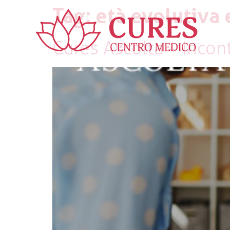
Tag:
età evolutiva
Cures Ascolta – Incont