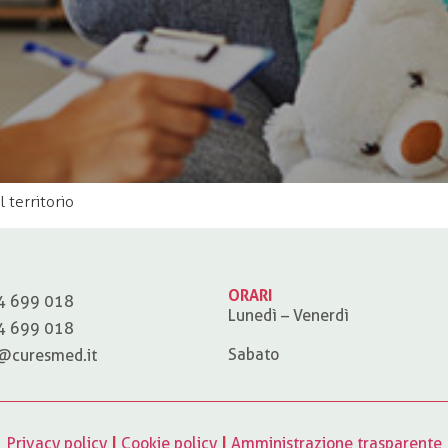
 territorio
ORARI
4 699 018
Lunedì – Venerdì
4 699 018
Sabato
@curesmed.it
Privacy policy
|
Cookie policy
|
Amministrazione trasparente