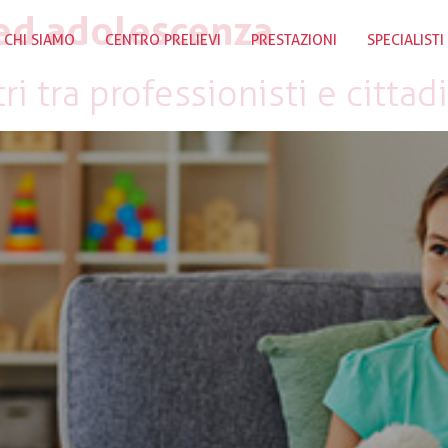
 ed adolescenza
CHI SIAMO
CENTRO PRELIEVI
PRESTAZIONI
SPECIALISTI
ri tra professionisti e citta