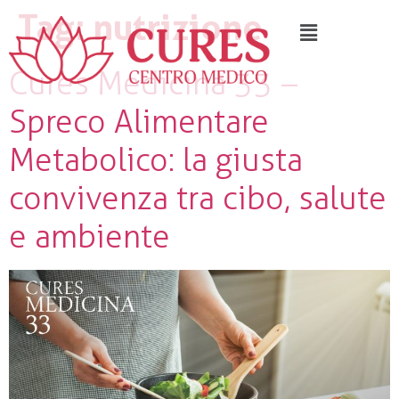
Tag:
nutrizione
Cures Medicina 33 –
Spreco Alimentare
Metabolico: la giusta
convivenza tra cibo, salute
e ambiente